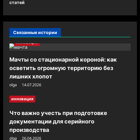
статей
ц
и
я
Связанные истории
з
инновация
а
п
Мачты со стационарной короной: как
и
осветить огромную территорию без
с
лишних хлопот
olga
14.07.2026
и
инновация
Что важно учесть при подготовке
документации для серийного
производства
olga
26.04.2026