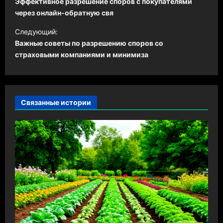
Эффективное разрешение споров с покупателями
в
через онлайн-обратную свя
и
Следующий:
Важные советы по разрешению споров со
г
страховыми компаниями и минимиза
а
ц
и
Связанные истории
я
з
а
п
и
с
и