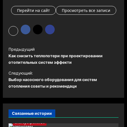
Перейти на сайт
Просмотреть все записи
Н
Предыдущий
а
Как снизить теплопотери при проектировании
в
отопительных систем эффекти
и
Следующий:
Выбор насосного оборудования для систем
г
отопления советы и рекомендаци
а
ц
и
Связанные истории
я
благоустройство
з