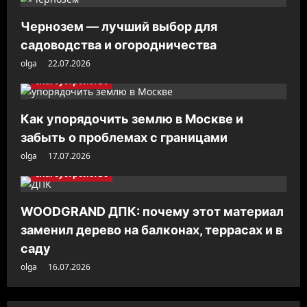
а
Чернозем — лучший выбор для
п
садоводства и огородничества
и
olga
22.07.2026
с
благоустройство
и
Как упорядочить землю в Москве и
забыть о проблемах с границами
olga
17.07.2026
благоустройство
WOODGRAND ДПК: почему этот материал
заменил дерево на балконах, террасах и в
саду
olga
16.07.2026