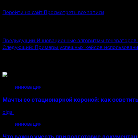
Administrator
Перейти на сайт
Просмотреть все записи
Навигация записи
Предыдущий
Инновационные алгоритмы генераторов 
Следующий:
Примеры успешных кейсов использовани
Связанные истории
инновация
Мачты со стационарной короной: как осветит
olga
14.07.2026
инновация
Что важно учесть при подготовке документац