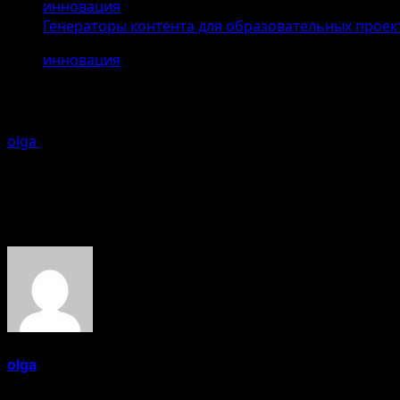
инновация
Генераторы контента для образовательных проек
инновация
Генераторы контента для образова
olga
24.04.2026
Ошибка генерации
Об авторе
olga