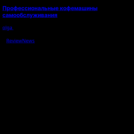
Профессиональные кофемашины
самообслуживания
olga
03.08.2026
Авторское право © 2026 Все права зарезервированы.
|
ReviewNews
от AF themes.