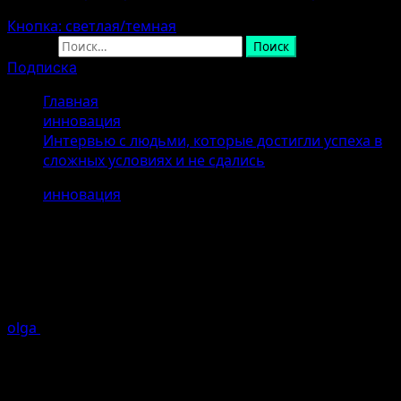
Кнопка: светлая/темная
Найти:
Подписка
Главная
инновация
Интервью с людьми, которые достигли успеха в
сложных условиях и не сдались
инновация
Интервью с людьми, которые
достигли успеха в сложных
условиях и не сдались
olga
26.04.2026
Ошибка генерации