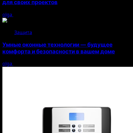
для своих проектов
olga
05.08.2026
Защита
Умные оконные технологии — будущее
комфорта и безопасности в вашем доме
olga
04.08.2026