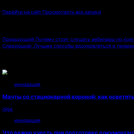
Administrator
Перейти на сайт
Просмотреть все записи
Навигация записи
Предыдущий
Почему стоит слушать вебинары по кон
Следующий:
Лучшие способы вдохновляться и генери
Связанные истории
инновация
Мачты со стационарной короной: как осветит
olga
14.07.2026
инновация
Что важно учесть при подготовке документац