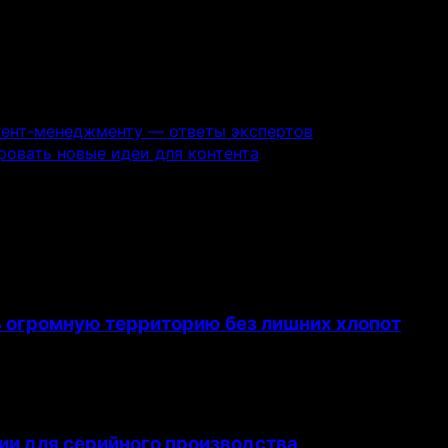
тент-менеджменту — ответы экспертов
ровать новые идеи для контента
ь огромную территорию без лишних хлопот
ии для серийного производства