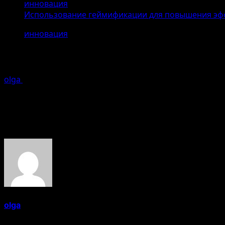
инновация
Использование геймификации для повышения эф
инновация
Использование геймификации для 
olga
25.04.2026
Ошибка генерации
Об авторе
olga