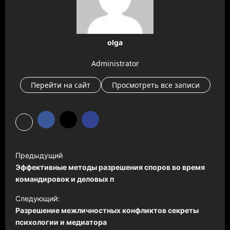
olga
Administrator
Перейти на сайт
Просмотреть все записи
Н
Предыдущий
а
Эффективные методы разрешения споров во время
в
командировок и деловых п
и
Следующий:
Разрешение межличностных конфликтов секреты
г
психологии и медиатора
а