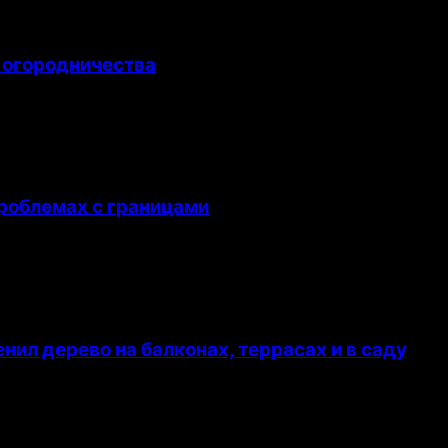
 огородничества
проблемах с границами
л дерево на балконах, террасах и в саду