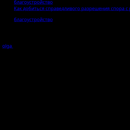
благоустройство
Как добиться справедливого разрешения спора с
благоустройство
Как добиться справедливого разре
olga
07.04.2026 (Последнее обновление: 07.04.2026)
1 м
Понимание сути конфликта с рабо
Работа — важная часть жизни для большинства людей,
профессиональные и личные отношения. Справедливое
конфликтов в будущем.
Для начала важно понять природу конфликта. Чаще вс
росту или дисциплинарным взысканиям. По данным ис
эффективного коммуникационного подхода.
Если вы понимаете корень спора и подходите к решен