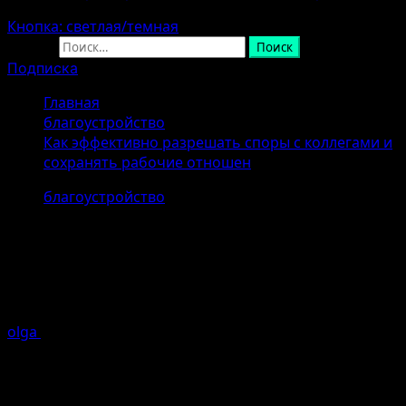
Кнопка: светлая/темная
Найти:
Подписка
Главная
благоустройство
Как эффективно разрешать споры с коллегами и
сохранять рабочие отношен
благоустройство
Как эффективно разрешать споры
с коллегами и сохранять рабочие
отношен
olga
07.04.2026 (Последнее обновление: 07.04.2026)
1
минуты чтение
Введение