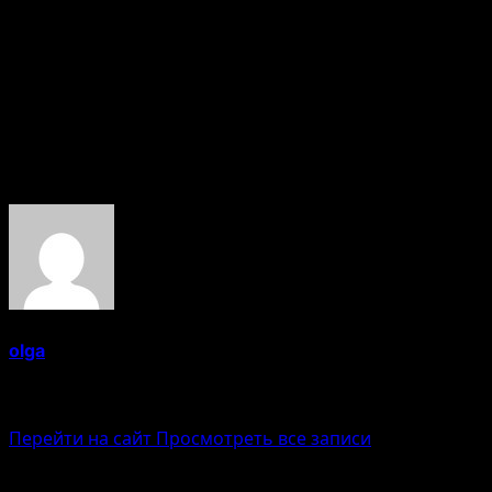
Как не допустить повторение конфликта?
После разрешения важно обсудить уроки, закрепить
договоренности и улучшить коммуникацию, чтобы
предотвратить аналогичные ситуации в будущем.
Об авторе
olga
Administrator
Перейти на сайт
Просмотреть все записи
Навигация записи