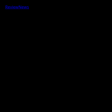
Авторское право © 2026 Все права зарезервированы.
|
ReviewNews
от AF themes.