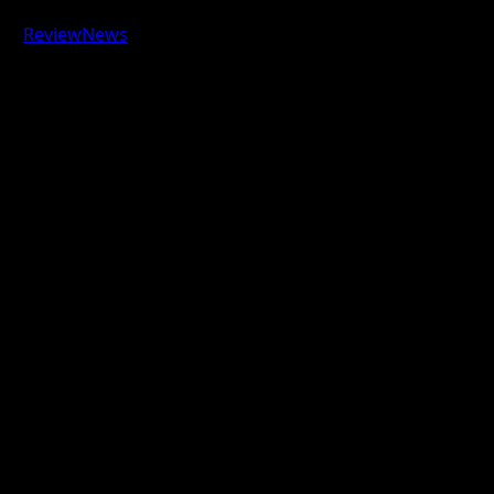
Авторское право © 2026 Все права зарезервированы.
|
ReviewNews
от AF themes.