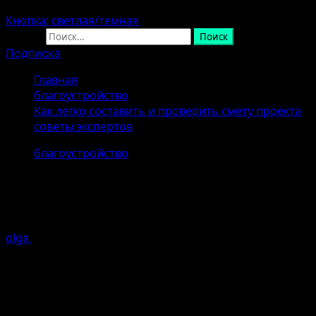
Кнопка: светлая/темная
Найти:
Подписка
Главная
благоустройство
Как легко составить и проверить смету проекта
советы экспертов
благоустройство
Как легко составить и проверить
смету проекта советы экспертов
olga
07.04.2026 (Последнее обновление: 07.04.2026)
1
минуты чтение
Почему важно правильно
составлять смету проекта