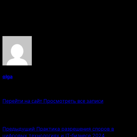
точные замеры и при необходимости привлекать
квалифицированных специалистов.
Об авторе
olga
Administrator
Перейти на сайт
Просмотреть все записи
Навигация записи
Предыдущий
Практика разрешения споров в
цифровых технологиях и IT-бизнесе 2024