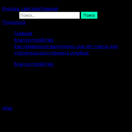
Кнопка: светлая/темная
Найти:
Подписка
Главная
благоустройство
Как правильно выполнить расчёт сметы для
строительного проекта и избеж
благоустройство
Как правильно выполнить расчёт
сметы для строительного проекта
и избеж
olga
07.04.2026 (Последнее обновление: 07.04.2026)
1
минуты чтение
Введение в процесс составления