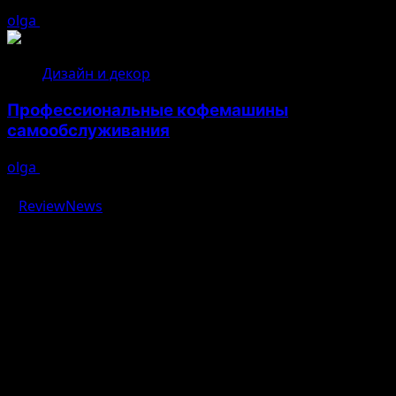
olga
04.08.2026
Дизайн и декор
Профессиональные кофемашины
самообслуживания
olga
03.08.2026
Авторское право © 2026 Все права зарезервированы.
|
ReviewNews
от AF themes.