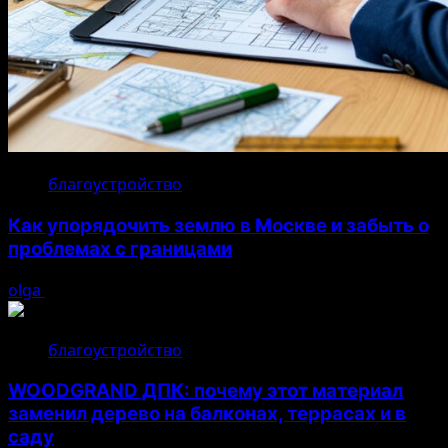
благоустройство
Как упорядочить землю в Москве и забыть о
проблемах с границами
olga
17.07.2026
благоустройство
WOODGRAND ДПК: почему этот материал
заменил дерево на балконах, террасах и в
саду