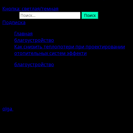
Кнопка: светлая/темная
Найти:
Подписка
Главная
благоустройство
Как снизить теплопотери при проектировании
отопительных систем эффекти
благоустройство
Как снизить теплопотери при
проектировании отопительных
систем эффекти
olga
07.04.2026 (Последнее обновление: 07.04.2026)
1
минуты чтение
Введение в проблему теплопотерь