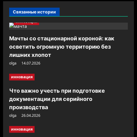
и
Связанные истории
я
инновация
з
а
Мачты со стационарной короной: как
п
осветить огромную территорию без
и
лишних хлопот
с
olga
14.07.2026
и
инновация
Что важно учесть при подготовке
документации для серийного
производства
olga
26.04.2026
инновация