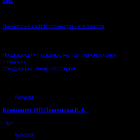
olga
Administrator
Перейти на сайт
Просмотреть все записи
Навигация записи
Предыдущий
Полезные метры, строительная
компания
Следующий:
Комфорт-Строй
Связанные истории
Каталог
Компания, ИП Помялова К.А.
olga
07.08.2025
Каталог