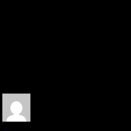
Телефон: nan
Мобильный Телефон: +7‒902‒763‒00‒67
Сайт: nan
вид деятельности: Ремонт / отделка помещений,
Ремонт / установка сантехнического оборудования
Время работы: Ежедневно с 09:00 до 13:00
Способ оплаты: Оплата через банк
Об авторе