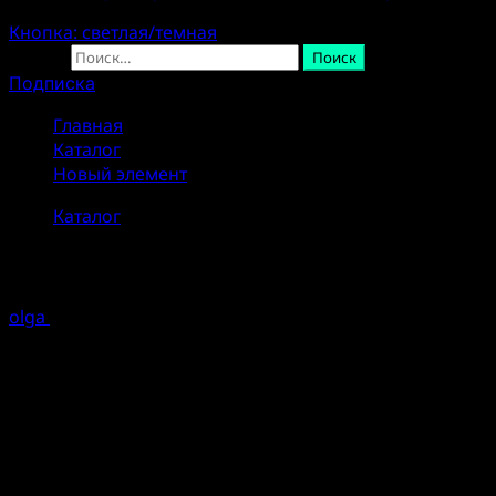
Кнопка: светлая/темная
Найти:
Подписка
Главная
Каталог
Новый элемент
Каталог
Новый элемент
olga
17.12.2024
1 минуты чтение
город: Горно-Алтайск
Район: Горно-Алтайск городской округ
Адрес: nan
Индекс: nan