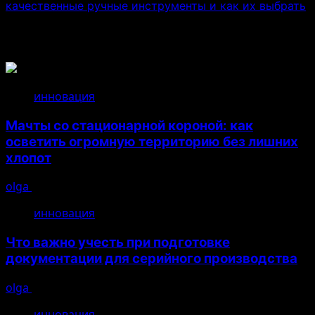
качественные ручные инструменты и как их выбрать
Связанные истории
инновация
Мачты со стационарной короной: как
осветить огромную территорию без лишних
хлопот
olga
14.07.2026
инновация
Что важно учесть при подготовке
документации для серийного производства
olga
26.04.2026
инновация