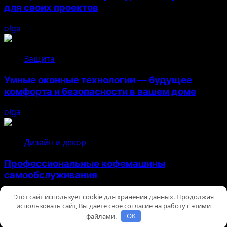
для своих проектов
olga
05.08.2026
Защита
Умные оконные технологии — будущее
комфорта и безопасности в вашем доме
olga
04.08.2026
Дизайн и декор
Профессиональные кофемашины
самообслуживания
olga
03.08.2026
Этот сайт использует cookie для хранения данных. Продолжая
использовать сайт, Вы даете свое согласие на работу с этими
Авторское право © 2026 Все права зарезервированы.
файлами.
OK
|
ReviewNews
от AF themes.