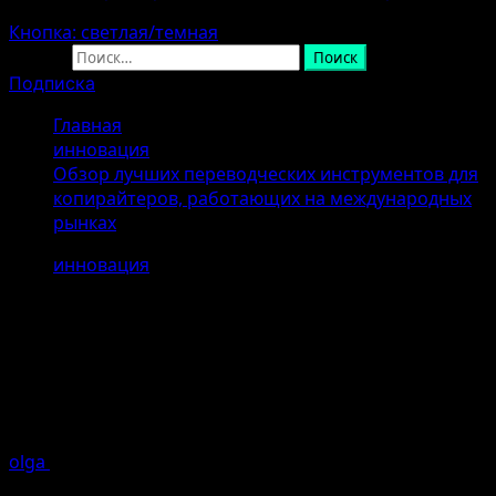
Кнопка: светлая/темная
Найти:
Подписка
Главная
инновация
Обзор лучших переводческих инструментов для
копирайтеров, работающих на международных
рынках
инновация
Обзор лучших переводческих
инструментов для копирайтеров,
работающих на международных
рынках
olga
25.04.2026