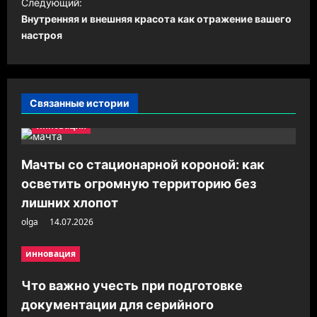
и
Следующий:
Внутренняя и внешняя красота как отражение вашего
г
настроя
а
ц
и
Связанные истории
я
инновация
з
а
Мачты со стационарной короной: как
п
осветить огромную территорию без
и
лишних хлопот
с
olga
14.07.2026
и
инновация
Что важно учесть при подготовке
документации для серийного