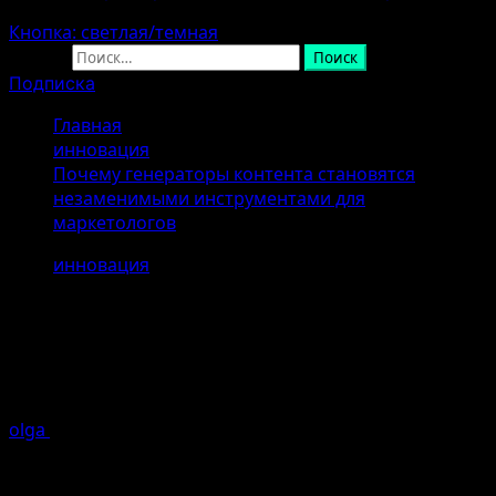
Кнопка: светлая/темная
Найти:
Подписка
Главная
инновация
Почему генераторы контента становятся
незаменимыми инструментами для
маркетологов
инновация
Почему генераторы контента
становятся незаменимыми
инструментами для маркетологов
olga
24.04.2026
Ошибка генерации