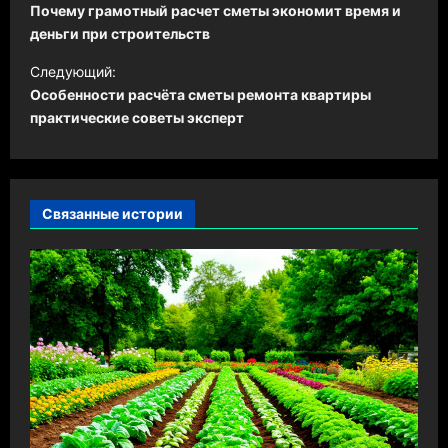
а
Почему грамотный расчет сметы экономит время и
в
деньги при строительств
и
Следующий:
Особенности расчёта сметы ремонта квартиры
г
практические советы эксперт
а
ц
и
Связанные истории
я
з
а
п
и
с
и