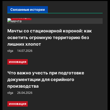
и
Связанные истории
я
инновация
з
а
Мачты со стационарной короной: как
п
осветить огромную территорию без
и
лишних хлопот
с
olga
14.07.2026
и
инновация
Что важно учесть при подготовке
документации для серийного
производства
olga
26.04.2026
инновация