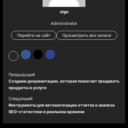
olga
Administrator
Перейти на сайт
Просмотреть все записи
Н
Предыдущий
а
Создаем документацию, которая помогает продавать
в
продукты и услуги
и
Следующий:
Инструменты для автоматизации отчетов и анализа
г
SEO-статистики в реальном времени
а
ц