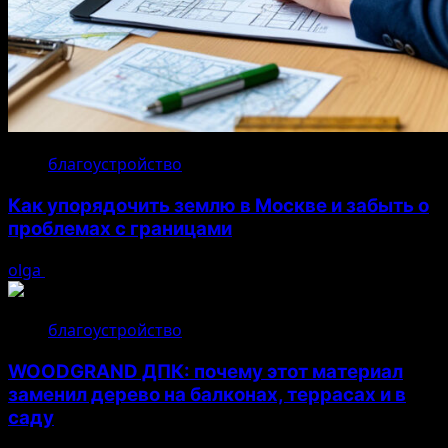
благоустройство
Как упорядочить землю в Москве и забыть о
проблемах с границами
olga
17.07.2026
благоустройство
WOODGRAND ДПК: почему этот материал
заменил дерево на балконах, террасах и в
саду