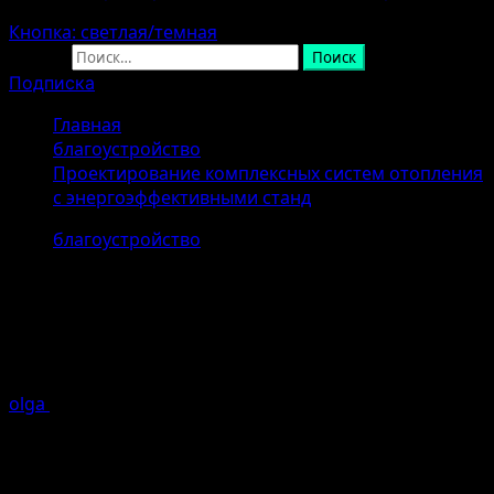
Кнопка: светлая/темная
Найти:
Подписка
Главная
благоустройство
Проектирование комплексных систем отопления
с энергоэффективными станд
благоустройство
Проектирование комплексных
систем отопления с
энергоэффективными станд
olga
07.04.2026 (Последнее обновление: 07.04.2026)
1
минуты чтение
Проектирование комплексных систем отопления —
важная задача для обеспечения комфорта,