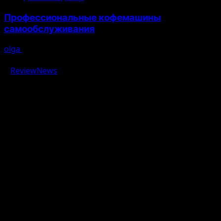
Профессиональные кофемашины
самообслуживания
olga
03.08.2026
Авторское право © 2026 Все права зарезервированы.
|
ReviewNews
от AF themes.