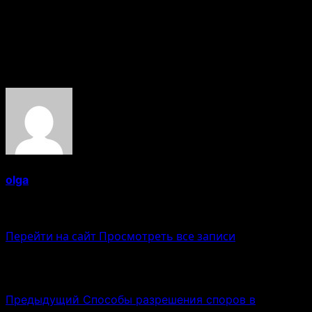
Если вопрос принципиален и важен для достижения
целей, стоит отстаивать свою позицию, но делать это
корректно и аргументированно.
Об авторе
olga
Administrator
Перейти на сайт
Просмотреть все записи
Навигация записи
Предыдущий
Способы разрешения споров в