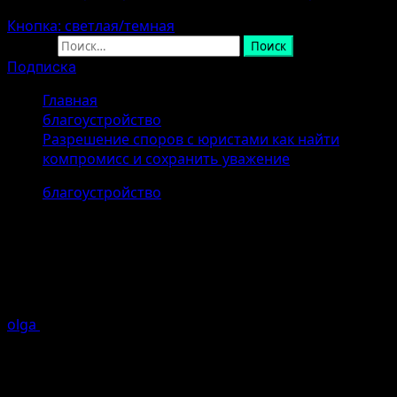
Кнопка: светлая/темная
Найти:
Подписка
Главная
благоустройство
Разрешение споров с юристами как найти
компромисс и сохранить уважение
благоустройство
Разрешение споров с юристами
как найти компромисс и сохранить
уважение
olga
07.04.2026 (Последнее обновление: 07.04.2026)
1
минуты чтение
Взаимоотношения с юристами зачастую требуют
особого внимания и такта, особенно когда возникают