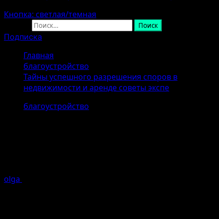
Кнопка: светлая/темная
Найти:
Подписка
Главная
благоустройство
Тайны успешного разрешения споров в
недвижимости и аренде советы экспе
благоустройство
Тайны успешного разрешения
споров в недвижимости и аренде
советы экспе
olga
07.04.2026 (Последнее обновление: 07.04.2026)
1
минуты чтение
Введение в особенности споров в