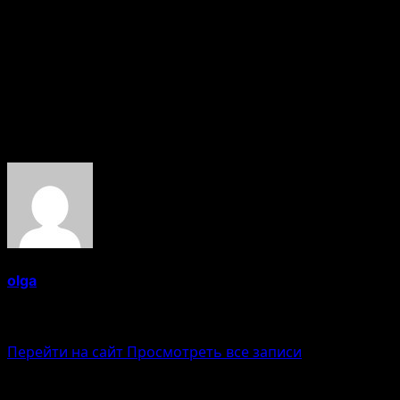
Да, тщательное составление и проверка всех
документов, а также открытое общение с
контрагентами значительно снижают вероятность
конфликтов.
Об авторе
olga
Administrator
Перейти на сайт
Просмотреть все записи
Навигация записи