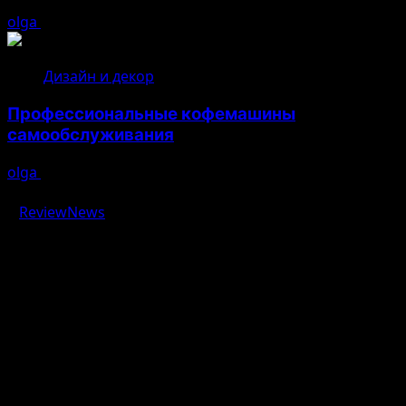
olga
04.08.2026
Дизайн и декор
Профессиональные кофемашины
самообслуживания
olga
03.08.2026
Авторское право © 2026 Все права зарезервированы.
|
ReviewNews
от AF themes.