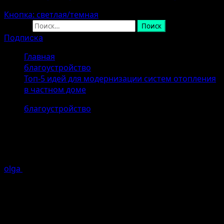
Кнопка: светлая/темная
Найти:
Подписка
Главная
благоустройство
Топ-5 идей для модернизации систем отопления
в частном доме
благоустройство
Топ-5 идей для модернизации
систем отопления в частном доме
olga
07.04.2026 (Последнее обновление: 07.04.2026)
1
минуты чтение
Введение в модернизацию систем
отопления