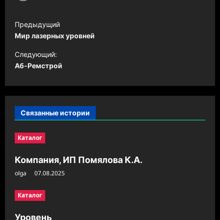
Н
Предыдущий
а
Мир лазерных уровней
в
Следующий:
и
Аб-Ремстрой
г
а
ц
Связанные истории
и
Каталог
я
з
Компания, ИП Помялова К.А.
а
olga
07.08.2025
п
Каталог
и
с
Уровень