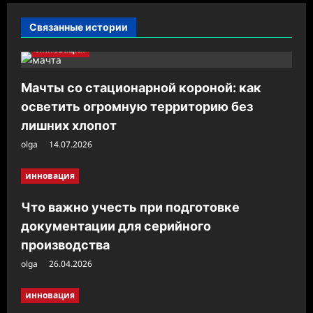
и
Связанные истории
я
инновация
з
а
Мачты со стационарной короной: как
п
осветить огромную территорию без
и
лишних хлопот
с
olga
14.07.2026
и
инновация
Что важно учесть при подготовке
документации для серийного
производства
olga
26.04.2026
инновация