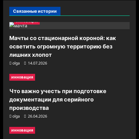
и
Связанные истории
я
инновация
з
а
Мачты со стационарной короной: как
п
осветить огромную территорию без
и
лишних хлопот
с
olga
14.07.2026
и
инновация
Что важно учесть при подготовке
документации для серийного
производства
olga
26.04.2026
инновация