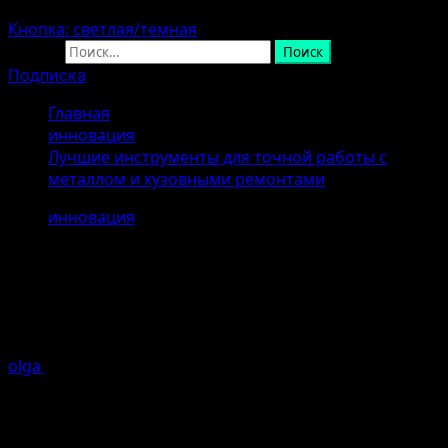
Кнопка: светлая/темная
Найти:
Подписка
Главная
инновация
Лучшие инструменты для точной работы с
металлом и кузовными ремонтами
инновация
Лучшие инструменты для точной
работы с металлом и кузовными
ремонтами
olga
25.04.2026
Ошибка генерации