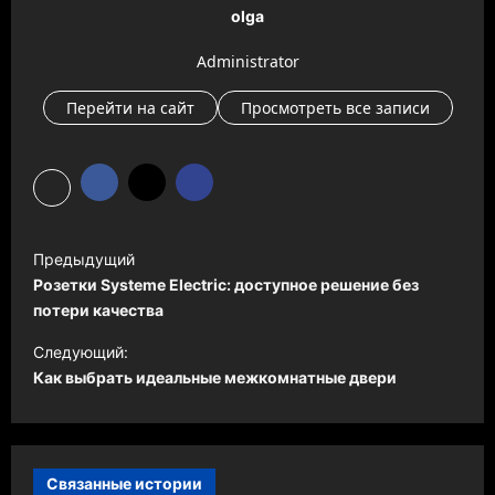
olga
Administrator
Перейти на сайт
Просмотреть все записи
Н
Предыдущий
а
Розетки Systeme Electric: доступное решение без
в
потери качества
и
Следующий:
Как выбрать идеальные межкомнатные двери
г
а
ц
и
Связанные истории