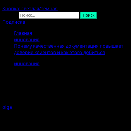
Кнопка: светлая/темная
Найти:
Подписка
Главная
инновация
Почему качественная документация повышает
доверие клиентов и как этого добиться
инновация
Почему качественная
документация повышает доверие
клиентов и как этого добиться
olga
25.04.2026
Ошибка генерации