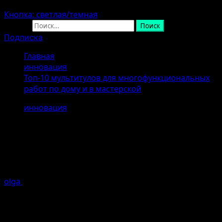
Кнопка: светлая/темная
Найти:
Подписка
Главная
инновация
Топ-10 мультитулов для многофункциональных
работ по дому и в мастерской
инновация
Топ-10 мультитулов для
многофункциональных работ по
дому и в мастерской
olga
26.04.2026
Ошибка генерации