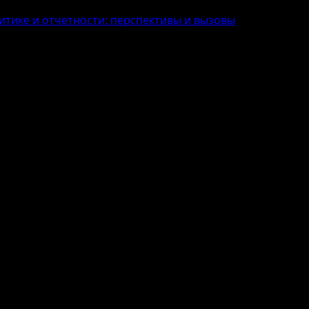
итике и отчетности: перспективы и вызовы
еллекта в аналитике и отчетности: 