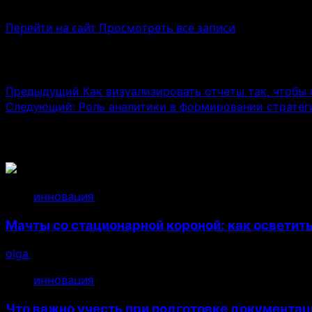
Administrator
Перейти на сайт
Просмотреть все записи
Навигация записи
Предыдущий
Как визуализировать отчеты так, чтобы
Следующий:
Роль аналитики в формировании стратег
Связанные истории
инновация
Мачты со стационарной короной: как осветит
olga
14.07.2026
инновация
Что важно учесть при подготовке документац