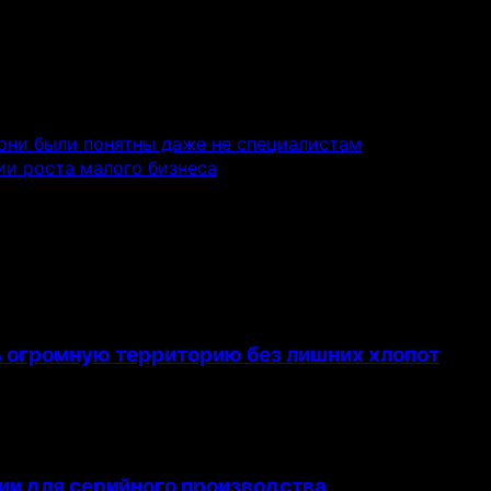
 они были понятны даже не специалистам
ии роста малого бизнеса
ь огромную территорию без лишних хлопот
ии для серийного производства