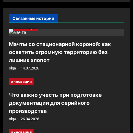
и
я
Связанные истории
з
инновация
а
п
Мачты со стационарной короной: как
и
осветить огромную территорию без
с
лишних хлопот
olga
14.07.2026
и
инновация
Что важно учесть при подготовке
документации для серийного
производства
olga
26.04.2026
инновация