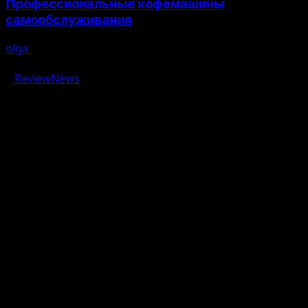
Профессиональные кофемашины
самообслуживания
olga
03.08.2026
Авторское право © 2026 Все права зарезервированы.
|
ReviewNews
от AF themes.