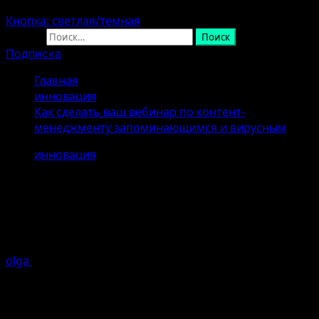
Кнопка: светлая/темная
Найти:
Подписка
Главная
инновация
Как сделать ваш вебинар по контент-
менеджменту запоминающимся и вирусным
инновация
Как сделать ваш вебинар по
контент-менеджменту
запоминающимся и вирусным
olga
25.04.2026
Ошибка генерации