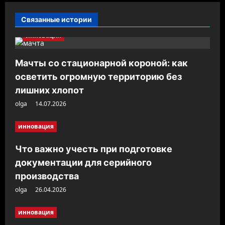
и
Связанные истории
я
инновация
з
а
Мачты со стационарной короной: как
п
осветить огромную территорию без
и
лишних хлопот
с
olga
14.07.2026
и
инновация
Что важно учесть при подготовке
документации для серийного
производства
olga
26.04.2026
инновация