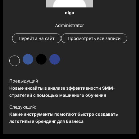
olga
Administrator
Перейти на сайт
Просмотреть все записи
Н
Предыдущий
а
Новые инсайты в анализе эффективности SMM-
в
стратегий с помощью машинного обучения
и
Следующий:
Какие инструменты помогают быстро создавать
г
логотипы и брендинг для бизнеса
а
ц