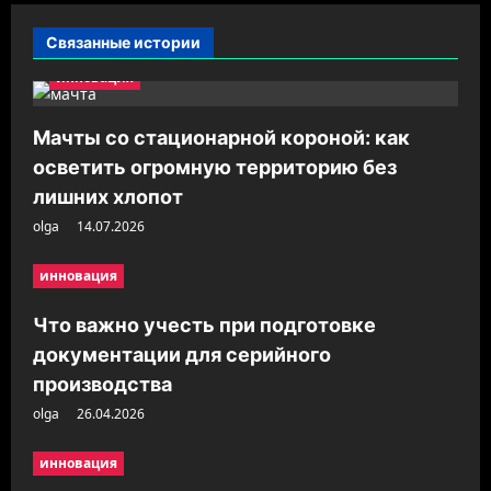
и
Связанные истории
я
инновация
з
а
Мачты со стационарной короной: как
п
осветить огромную территорию без
и
лишних хлопот
с
olga
14.07.2026
и
инновация
Что важно учесть при подготовке
документации для серийного
производства
olga
26.04.2026
инновация