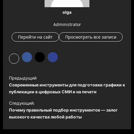
olga
Administrator
Перейти на сайт
Просмотреть все записи
Н
Предыдущий
а
Современные инструменты для подготовки графики к
в
публикации в цифровых СМИ и на печати
и
Следующий:
Почему правильный подбор инструментов — залог
г
высокого качества любой работы
а
ц