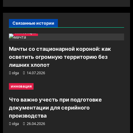
ц
и
Связанные истории
я
инновация
з
а
Мачты со стационарной короной: как
п
осветить огромную территорию без
и
лишних хлопот
с
olga
14.07.2026
и
инновация
Что важно учесть при подготовке
документации для серийного
производства
olga
26.04.2026