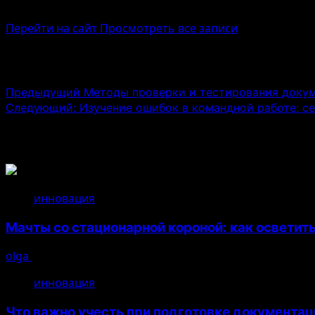
Administrator
Перейти на сайт
Просмотреть все записи
Навигация записи
Предыдущий
Методы проверки и тестирования докум
Следующий:
Изучение ошибок в командной работе: с
Связанные истории
инновация
Мачты со стационарной короной: как осветит
olga
14.07.2026
инновация
Что важно учесть при подготовке документац