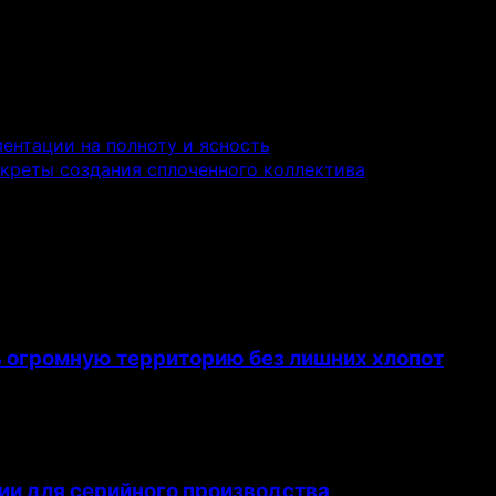
ентации на полноту и ясность
екреты создания сплоченного коллектива
ь огромную территорию без лишних хлопот
ии для серийного производства