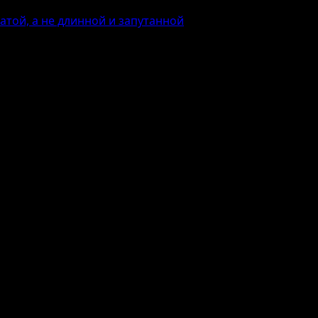
той, а не длинной и запутанной
короткой и сжатой, а не длинной и 