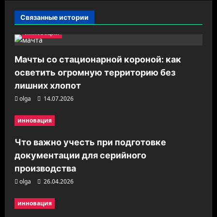
и
Связанные истории
я
инновация
з
а
Мачты со стационарной короной: как
п
осветить огромную территорию без
и
лишних хлопот
с
olga
14.07.2026
и
инновация
Что важно учесть при подготовке
документации для серийного
производства
olga
26.04.2026
инновация