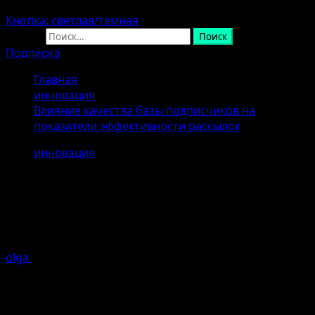
Кнопка: светлая/темная
Найти:
Подписка
Главная
инновация
Влияние качества базы подписчиков на
показатели эффективности рассылок
инновация
Влияние качества базы
подписчиков на показатели
эффективности рассылок
olga
25.04.2026
Ошибка генерации