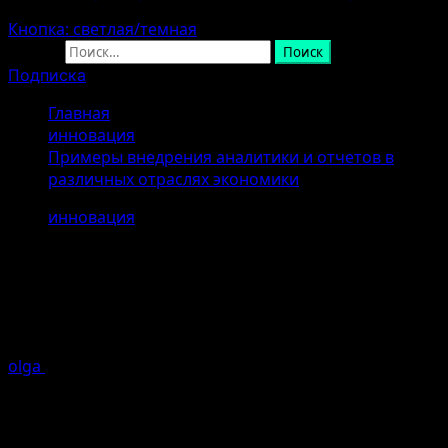
Кнопка: светлая/темная
Найти:
Подписка
Главная
инновация
Примеры внедрения аналитики и отчетов в
различных отраслях экономики
инновация
Примеры внедрения аналитики и
отчетов в различных отраслях
экономики
olga
25.04.2026
Ошибка генерации