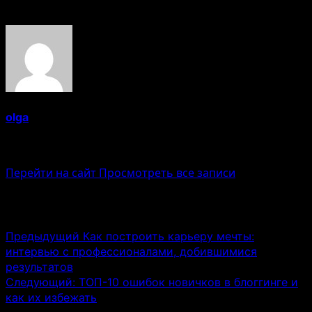
Об авторе
olga
Administrator
Перейти на сайт
Просмотреть все записи
Навигация записи
Предыдущий
Как построить карьеру мечты:
интервью с профессионалами, добившимися
результатов
Следующий:
ТОП-10 ошибок новичков в блоггинге и
как их избежать