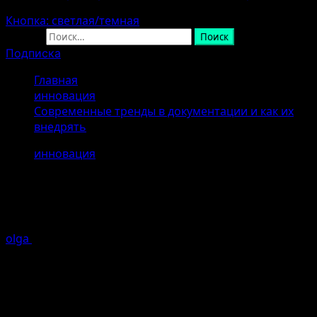
Кнопка: светлая/темная
Найти:
Подписка
Главная
инновация
Современные тренды в документации и как их
внедрять
инновация
Современные тренды в
документации и как их внедрять
olga
26.04.2026
Ошибка генерации
Об авторе