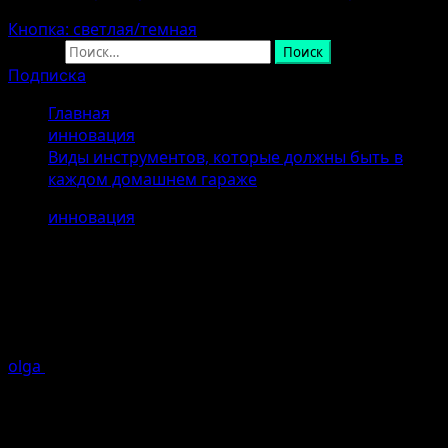
Кнопка: светлая/темная
Найти:
Подписка
Главная
инновация
Виды инструментов, которые должны быть в
каждом домашнем гараже
инновация
Виды инструментов, которые
должны быть в каждом домашнем
гараже
olga
26.04.2026
Ошибка генерации